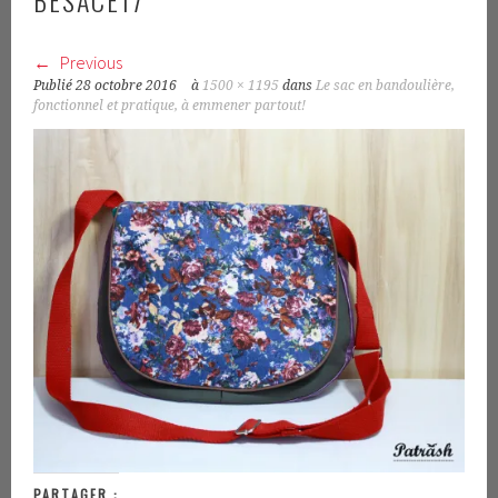
BESACE17
Previous
Publié
28 octobre 2016
à
1500 × 1195
dans
Le sac en bandoulière,
fonctionnel et pratique, à emmener partout!
PARTAGER :